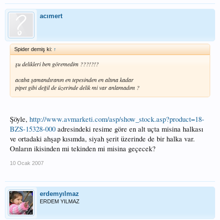
acımert
Spider demiş ki:
↑
şu delikleri ben göremedim ???!?!?
acaba şamandıranın en tepesinden en altına kadar
pipet gibi değil de üzerinde delik mi var anlamadım ?
Şöyle,
http://www.avmarketi.com/asp/show_stock.asp?product=18-
BZS-15328-000
adresindeki resime göre en alt uçta misina halkası
ve ortadaki ahşap kısımda, siyah şerit üzerinde de bir halka var.
Onların ikisinden mi tekinden mi misina geçecek?
10 Ocak 2007
erdemyılmaz
ERDEM YILMAZ