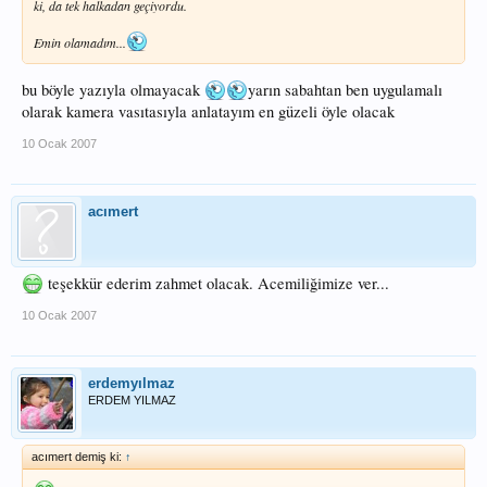
ki, da tek halkadan geçiyordu.
Emin olamadım...
bu böyle yazıyla olmayacak
yarın sabahtan ben uygulamalı
olarak kamera vasıtasıyla anlatayım en güzeli öyle olacak
10 Ocak 2007
acımert
teşekkür ederim zahmet olacak. Acemiliğimize ver...
10 Ocak 2007
erdemyılmaz
ERDEM YILMAZ
acımert demiş ki:
↑