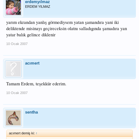
erdemyılmaz
ERDEM YILMAZ
yarım ekrandan yanlış görmediysem yatan şamandıra yani iki
deliktende misinayı geçireceksin olatnı salladıgında şamadıra yan
yatar balık gelince diklenir
10 Ocak 2007
acımert
Tamam Erdem, teşekkür ederim.
10 Ocak 2007
sentha
acımert demiş ki:
↑