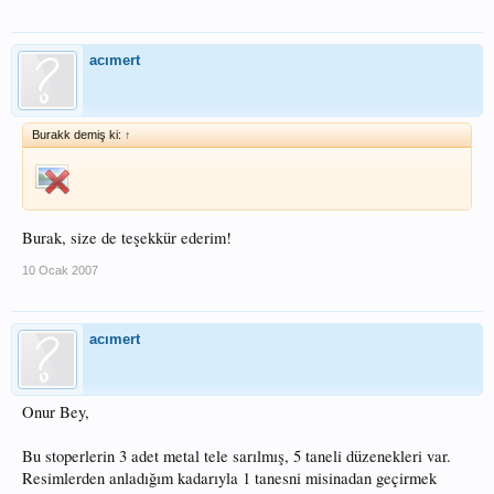
acımert
Burakk demiş ki:
↑
Burak, size de teşekkür ederim!
10 Ocak 2007
acımert
Onur Bey,
Bu stoperlerin 3 adet metal tele sarılmış, 5 taneli düzenekleri var.
Resimlerden anladığım kadarıyla 1 tanesni misinadan geçirmek