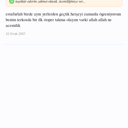
teşekkür ederim zahmet olacak. Acemiliğimize ver...
estafurlah bizde aynı yerlerden geçtik herşeyi zamanla ögreniyorsun
benim terkosda bir ilk stoper takma olayım varki allah allah ne
acemilik
10 Ocak 2007