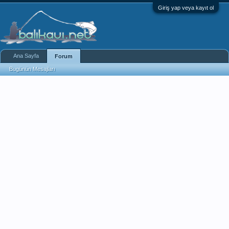
Giriş yap veya kayıt ol
Ana Sayfa
Forum
Bugünün Mesajları