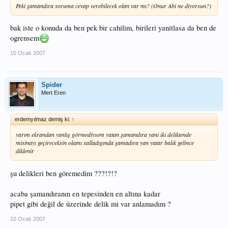
Peki şamandıra soruma cevap verebilecek olan var mı? (Onur Abi ne diyorsun?)
bak iste o konuda da ben pek bir cahilim, birileri yanitlasa da ben de
ogrensem
10 Ocak 2007
Spider
Mert Eren
erdemyılmaz demiş ki:
↑
yarım ekrandan yanlış görmediysem yatan şamandıra yani iki deliktende
misinayı geçireceksin olatnı salladıgında şamadıra yan yatar balık gelince
diklenir
şu delikleri ben göremedim ???!?!?
acaba şamandıranın en tepesinden en altına kadar
pipet gibi değil de üzerinde delik mi var anlamadım ?
10 Ocak 2007