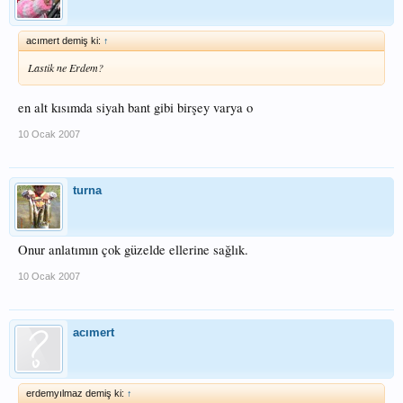
acımert demiş ki:
↑
Lastik ne Erdem?
en alt kısımda siyah bant gibi birşey varya o
10 Ocak 2007
turna
Onur anlatımın çok güzelde ellerine sağlık.
10 Ocak 2007
acımert
erdemyılmaz demiş ki:
↑