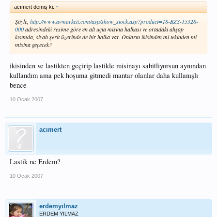
acımert demiş ki:
↑
Şöyle,
http://www.avmarketi.com/asp/show_stock.asp?product=18-BZS-15328-
000
adresindeki resime göre en alt uçta misina halkası ve ortadaki ahşap
kısımda, siyah şerit üzerinde de bir halka var. Onların ikisinden mi tekinden mi
misina geçecek?
ikisinden ve lastikten geçirip lastikle misinayı sabitliyorsun aynından
kullandım ama pek hoşuma gitmedi mantar olanlar daha kullanışlı
bence
10 Ocak 2007
acımert
Lastik ne Erdem?
10 Ocak 2007
erdemyılmaz
ERDEM YILMAZ