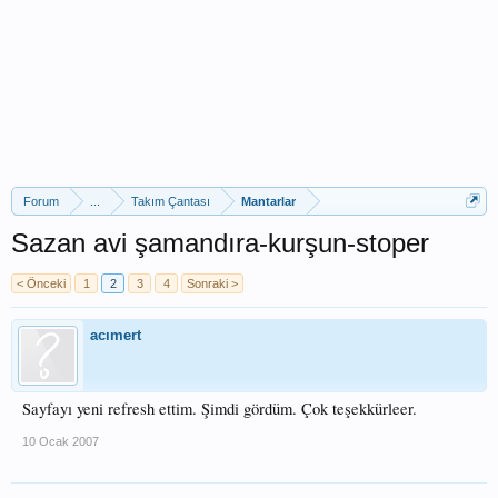
Forum
...
Takım Çantası
Mantarlar
Sazan avi şamandıra-kurşun-stoper
< Önceki
1
2
3
4
Sonraki >
acımert
Sayfayı yeni refresh ettim. Şimdi gördüm. Çok teşekkürleer.
10 Ocak 2007