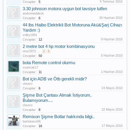
5 Temmuz 2010
Cevaplar:
5
3.30 johnson motora uygun bot tavsiye lutfen
andromedaksk
30 Haziran 2010
Cevaplar:
6
44 lbs Haibo Elektrikli Bot Motoruna Akü&Şarj Cihazı
Yardım :)
volky1991
9 Haziran 2010
Cevaplar:
12
2 metre bot 4 hp motor kombinasyonu
onur1872
...
2
3
5 Haziran 2010
Cevaplar:
50
bota Remote control olurmu
ssancak17
1 Haziran 2010
Cevaplar:
11
Bot için ADB ve Ötb gerekli midir?
cbsero
24 Mayıs 2010
Cevaplar:
6
Şişme Bot Çantası Almak İstiyorum,
Bulamıyorum....
cbsero
22 Mayıs 2010
Cevaplar:
8
Remixon Şişme Botlar hakkında bilgi..
barisbasci06
17 Mayıs 2010
Cevaplar:
16