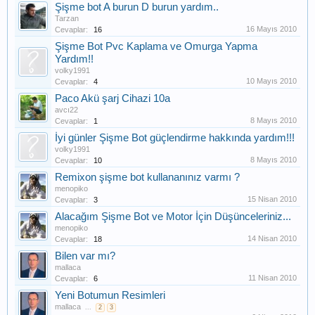
Şişme bot A burun D burun yardım..
Tarzan
16 Mayıs 2010
Cevaplar:
16
Şişme Bot Pvc Kaplama ve Omurga Yapma
Yardım!!
volky1991
10 Mayıs 2010
Cevaplar:
4
Paco Akü şarj Cihazi 10a
avcı22
8 Mayıs 2010
Cevaplar:
1
İyi günler Şişme Bot güçlendirme hakkında yardım!!!
volky1991
8 Mayıs 2010
Cevaplar:
10
Remixon şişme bot kullananınız varmı ?
menopiko
15 Nisan 2010
Cevaplar:
3
Alacağım Şişme Bot ve Motor İçin Düşünceleriniz...
menopiko
14 Nisan 2010
Cevaplar:
18
Bilen var mı?
mallaca
11 Nisan 2010
Cevaplar:
6
Yeni Botumun Resimleri
mallaca
...
2
3