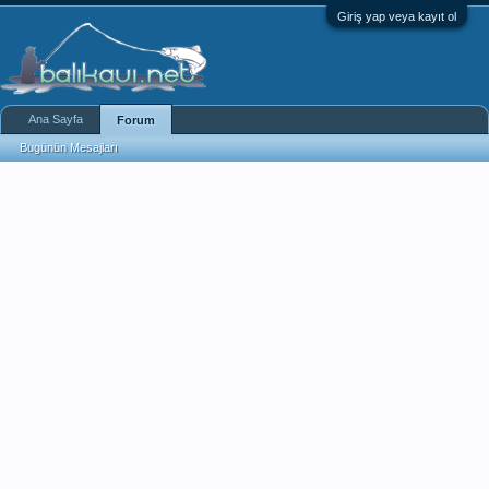
Giriş yap veya kayıt ol
Ana Sayfa
Forum
Bugünün Mesajları