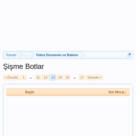
Forum
...
Tekne Donanımı ve Bakımı
Şişme Botlar
< Önceki
1
←
11
12
13
14
15
→
17
Sonraki >
Başlık
Son Mesaj ↓