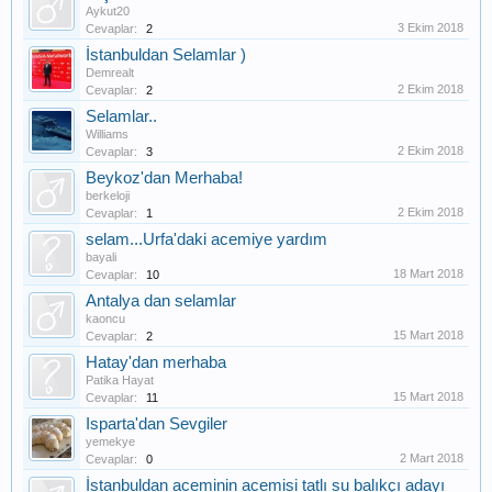
Aykut20
3 Ekim 2018
Cevaplar:
2
İstanbuldan Selamlar )
Demrealt
2 Ekim 2018
Cevaplar:
2
Selamlar..
Williams
2 Ekim 2018
Cevaplar:
3
Beykoz'dan Merhaba!
berkeloji
2 Ekim 2018
Cevaplar:
1
selam...Urfa'daki acemiye yardım
bayali
18 Mart 2018
Cevaplar:
10
Antalya dan selamlar
kaoncu
15 Mart 2018
Cevaplar:
2
Hatay'dan merhaba
Patika Hayat
15 Mart 2018
Cevaplar:
11
Isparta'dan Sevgiler
yemekye
2 Mart 2018
Cevaplar:
0
İstanbuldan aceminin acemisi tatlı su balıkçı adayı