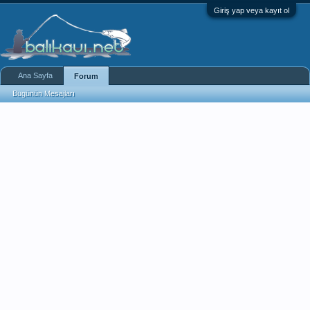
Giriş yap veya kayıt ol
Ana Sayfa
Forum
Bugünün Mesajları