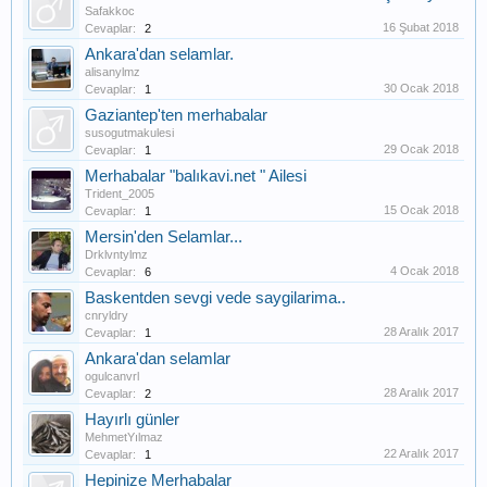
Safakkoc
16 Şubat 2018
Cevaplar:
2
Ankara'dan selamlar.
alisanylmz
30 Ocak 2018
Cevaplar:
1
Gaziantep'ten merhabalar
susogutmakulesi
29 Ocak 2018
Cevaplar:
1
Merhabalar "balıkavi.net " Ailesi
Trident_2005
15 Ocak 2018
Cevaplar:
1
Mersin'den Selamlar...
Drklvntylmz
4 Ocak 2018
Cevaplar:
6
Baskentden sevgi vede saygilarima..
cnryldry
28 Aralık 2017
Cevaplar:
1
Ankara'dan selamlar
ogulcanvrl
28 Aralık 2017
Cevaplar:
2
Hayırlı günler
MehmetYılmaz
22 Aralık 2017
Cevaplar:
1
Hepinize Merhabalar