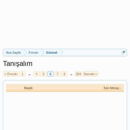
Ana Sayfa
Forum
Güncel
Tanışalım
< Önceki
1
←
4
5
6
7
8
→
264
Sonraki >
Başlık
Son Mesaj ↓