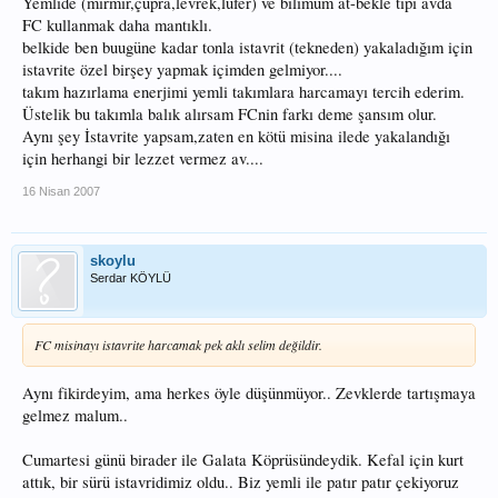
Yemlide (mırmır,çupra,levrek,lüfer) ve bilimum at-bekle tipi avda
FC kullanmak daha mantıklı.
belkide ben buugüne kadar tonla istavrit (tekneden) yakaladığım için
istavrite özel birşey yapmak içimden gelmiyor....
takım hazırlama enerjimi yemli takımlara harcamayı tercih ederim.
Üstelik bu takımla balık alırsam FCnin farkı deme şansım olur.
Aynı şey İstavrite yapsam,zaten en kötü misina ilede yakalandığı
için herhangi bir lezzet vermez av....
16 Nisan 2007
skoylu
Serdar KÖYLÜ
FC misinayı istavrite harcamak pek aklı selim değildir.
Aynı fikirdeyim, ama herkes öyle düşünmüyor.. Zevklerde tartışmaya
gelmez malum..
Cumartesi günü birader ile Galata Köprüsündeydik. Kefal için kurt
attık, bir sürü istavridimiz oldu.. Biz yemli ile patır patır çekiyoruz