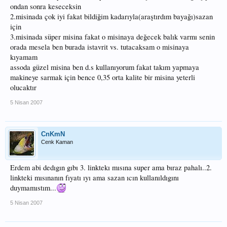
dukkan gezersen sana en uygun olan mısınayı alacagına ınanıyorum...
ondan sonra keseceksin
2.misinada çok iyi fakat bildiğim kadarıyla(araştırdım bayağı)sazan
kolay gelsın..
için
3.misinada süper misina fakat o misinaya değecek balık varmı senin
orada mesela ben burada istavrit vs. tutacaksam o misinaya
kıyamam
assoda güzel misina ben d.s kullanıyorum fakat takım yapmaya
makineye sarmak için bence 0,35 orta kalite bir misina yeterli
olucaktır
5 Nisan 2007
CnKmN
Cenk Kaman
Erdem abi dedıgın gıbı 3. linktekı mısına super ama bıraz pahalı..2.
linkteki mısınanın fıyatı ıyı ama sazan ıcın kullanıldıgını
duymamıstım...
5 Nisan 2007