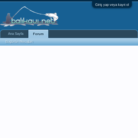
Giriş yap veya kayıt ol
Ana Sayfa
Forum
Bugünün Mesajları