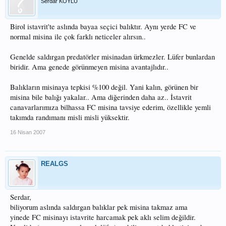
Serdar KÖYLÜ
Birol istavrit'te aslında bayaa seçici balıktır. Aynı yerde FC ve
normal misina ile çok farklı neticeler alırsın..
Genelde saldırgan predatörler misinadan ürkmezler. Lüfer bunlardan
biridir. Ama genede görünmeyen misina avantajlıdır..
Balıkların misinaya tepkisi %100 değil. Yani kalın, görünen bir
misina bile balığı yakalar.. Ama diğerinden daha az.. İstavrit
canavarlarımıza bilhassa FC misina tavsiye ederim, özellikle yemli
takımda randımanı misli misli yüksektir.
16 Nisan 2007
REALGS
Serdar,
biliyorum aslında saldırgan balıklar pek misina takmaz ama
yinede FC misinayı istavrite harcamak pek aklı selim değildir.