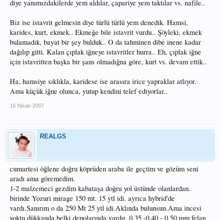
diye yanımızdakilerde yem aldılar, çapariye yem taktılar vs. nafile..
Biz ise istavrit gelmesin diye türlü türlü yem denedik. Hamsi,
karides, kurt, ekmek.. Ekmeğe bile istavrit vurdu.. Şöyleki, ekmek
bulamadık, bayat bir şey bulduk.. O da tahminen dibe inene kadar
dağılıp gitti. Kalan çıplak iğneye istavritler hurra.. Eh, çıplak iğne
için istavritten başka bir şans olmadığna göre, kurt vs. devam ettik..
Ha, hamsiye sıklıkla, karidese ise arasıra irice yapraklar atlıyor.
Ama küçük iğne olunca, yutup kendini telef ediyorlar..
16 Nisan 2007
REALGS
cumartesi öğlene doğru köprüden araba ile geçtim ve gözüm seni
aradı ama göremedim.
1-2 malzemeci gezdim kabataşa doğru yol üstünde olanlardan.
birinde Yozuri mirage 150 mt. 15 ytl idi. ayrıca hybrid'de
vardı.Sanırım o da 250 Mt 25 ytl idi.Aklında bulunsun.Ama incesi
yoktu dükkanda.belki depolarında vardır. 0,35 -0,40 - 0,50 mm felan