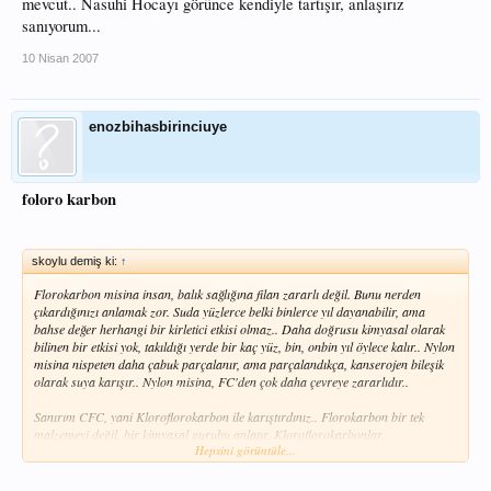
mevcut.. Nasuhi Hocayı görünce kendiyle tartışır, anlaşırız
sanıyorum...
10 Nisan 2007
enozbihasbirinciuye
foloro karbon
skoylu demiş ki:
↑
Florokarbon misina insan, balık sağlığına filan zararlı değil. Bunu nerden
çıkardığınızı anlamak zor. Suda yüzlerce belki binlerce yıl dayanabilir, ama
bahse değer herhangi bir kirletici etkisi olmaz.. Daha doğrusu kimyasal olarak
bilinen bir etkisi yok, takıldığı yerde bir kaç yüz, bin, onbin yıl öylece kalır.. Nylon
misina nispeten daha çabuk parçalanır, ama parçalandıkça, kanserojen bileşik
olarak suya karışır.. Nylon misina, FC'den çok daha çevreye zararlıdır..
Sanırım CFC, yani Kloroflorokarbon ile karıştırdınız.. Florokarbon bir tek
malzemeyi değil, bir kimyasal gurubu anlatır. Kloroflorokarbonlar,
Hepsini görüntüle...
hidroflorokarbonlar gibi. Teflon, anestezi gazları, freon (buzdolabı gazı),
solventler, yağlar vs. vs. bir sürü şey florokarbon olarak anılır.