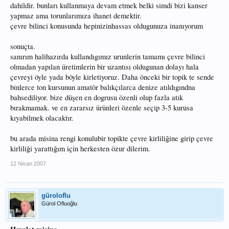
dahildir. bunları kullanmaya devam etmek belki simdi bizi kanser
yapmaz ama torunlarımıza ihanet demektir.
çevre bilinci konusunda hepinizinhassas oldugunuza inanıyorum
sonuçta.
sanırım halihazırda kullandıgımız urunlerin tamamı çevre bilinci
olmadan yapılan üretimlerin bir uzantısı oldugunan dolayı hala
çevreyi öyle yada böyle kirletiyoruz. Daha önceki bir topik te sende
binlerce ton kursunun amatör balıkçılarca denize atıldıgındna
bahsediliyor. bize düşen en dogrusu özenli olup fazla atık
bırakmamak. ve en zararsız ürünleri özenle seçip 3-5 kurusa
kıyabilmek olacaktır.
bu arada misina rengi konulubir topikte çevre kirliliğine girip çevre
kirliliği yarattığım için herkesten özur dilerim.
12 Nisan 2007
güroloflu
Gürol Ofluoğlu