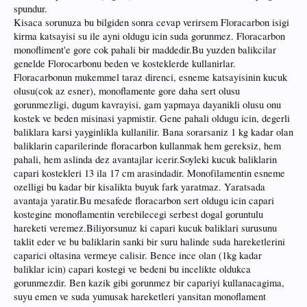
spundur.
Kisaca sorunuza bu bilgiden sonra cevap verirsem Floracarbon isigi
kirma katsayisi su ile ayni oldugu icin suda gorunmez. Floracarbon
monofliment'e gore cok pahali bir maddedir.Bu yuzden balikcilar
genelde Florocarbonu beden ve kosteklerde kullanirlar.
Floracarbonun mukemmel taraz direnci, esneme katsayisinin kucuk
olusu(cok az esner), monoflamente gore daha sert olusu
gorunmezligi, dugum kavrayisi, gam yapmaya dayanikli olusu onu
kostek ve beden misinasi yapmistir. Gene pahali oldugu icin, degerli
baliklara karsi yayginlikla kullanilir. Bana sorarsaniz 1 kg kadar olan
baliklarin caparilerinde floracarbon kullanmak hem gereksiz, hem
pahali, hem aslinda dez avantajlar icerir.Soyleki kucuk baliklarin
capari kostekleri 13 ila 17 cm arasindadir. Monofilamentin esneme
ozelligi bu kadar bir kisalikta buyuk fark yaratmaz. Yaratsada
avantaja yaratir.Bu mesafede floracarbon sert oldugu icin capari
kostegine monoflamentin verebilecegi serbest dogal goruntulu
hareketi veremez.Biliyorsunuz ki capari kucuk baliklari surusunu
taklit eder ve bu baliklarin sanki bir suru halinde suda hareketlerini
caparici oltasina vermeye calisir. Bence ince olan (1kg kadar
baliklar icin) capari kostegi ve bedeni bu incelikte oldukca
gorunmezdir. Ben kazik gibi gorunmez bir capariyi kullanacagima,
suyu emen ve suda yumusak hareketleri yansitan monoflament