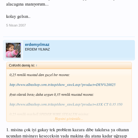
alacagına ınanıyorum...
kolay gelsın..
5 Nisan 2007
erdemyılmaz
ERDEM YILMAZ
CnKmN demiş ki:
↑
0,25 mmlik mustad dan guzel bır mısına:
http://www.albashop.com.tr/asp/show_stock.asp?product=DYN%20025
fiyat olarak bıraz daha uygun 0,35 mmlik mustad mısına:
http://www.albashop.com.tr/asp/show_stock.asp?product=AYK CT 0.35 350
0,25 mmlik mıtchell SPIDER WIRE STEALTH misina:
Hepsini görüntüle...
http://www.albashop.com.tr/asp/show_stock.asp?product=BRWS 0.25
1. misina çok iyi gakay tek problem kazara dibe takılırsa ya oltanın
tercih tabi senın..sadece model ve fiyat bilgin olsun diye linkleri verdim.dukkan
ucundan misinayı keseceksin yada makina diş atana kadar uğraşıp