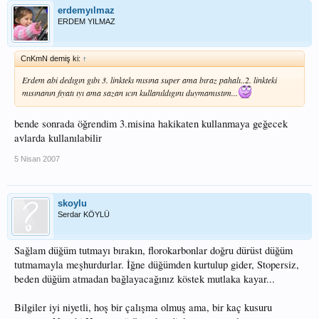
erdemyılmaz
ERDEM YILMAZ
CnKmN demiş ki:
↑
Erdem abi dedıgın gıbı 3. linktekı mısına super ama bıraz pahalı..2. linkteki
mısınanın fıyatı ıyı ama sazan ıcın kullanıldıgını duymamıstım...
bende sonrada öğrendim 3.misina hakikaten kullanmaya geğecek
avlarda kullanılabilir
5 Nisan 2007
skoylu
Serdar KÖYLÜ
Sağlam düğüm tutmayı bırakın, florokarbonlar doğru dürüst düğüm
tutmamayla meşhurdurlar. İğne düğümden kurtulup gider, Stopersiz,
beden düğüm atmadan bağlayacağınız köstek mutlaka kayar...
Bilgiler iyi niyetli, hoş bir çalışma olmuş ama, bir kaç kusuru