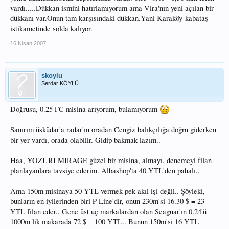
vardı.....Dükkan ismini hatırlamıyorum ama Vira'nın yeni açılan bir
dükkanı var.Onun tam karşısındaki dükkan.Yani Karaköy-kabataş
istikametinde solda kalıyor.
16 Nisan 2007
skoylu
Serdar KÖYLÜ
Doğrusu, 0.25 FC misina arıyorum, bulamıyorum
Sanırım üsküdar'a radar'ın oradan Cengiz balıkçılığa doğru giderken
bir yer vardı, orada olabilir. Gidip bakmak lazım..
Haa, YOZURI MIRAGE güzel bir misina, almayı, denemeyi filan
planlayanlara tavsiye ederim. Albashop'ta 40 YTL'den pahalı..
Ama 150m misinaya 50 YTL vermek pek akıl işi değil.. Şöyleki,
bunların en iyilerinden biri P-Line'dir, onun 230m'si 16.30 $ = 23
YTL filan eder.. Gene üst uç markalardan olan Seaguar'ın 0.24'ü
1000m lik makarada 72 $ = 100 YTL.. Bunun 150m'si 16 YTL