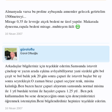
uç markalardan olan Seaguar'ın 0.24'ü 1000m lik makarada 72 $ = 100 YTL..
Bunun 150m'si 16 YTL ediyor ki, Seaguar olunca makul bir fiyat. Burada mevzu
FC misina olunca resmen soygun var gibime geliyor..
Almanyada varsa bu proline aybaşında annemler gelecek getirtelim
1500metreyi...
Aklımdan geçen şu.. Cabela'nın ProLine'ları var. 1500 m makara 25$ Eder 40
Mirage 0,35 ile levreğe atçek bedeni ne üzel yapılır. Makarada
YTL. Şeytan diyor geç siparişi, 2-3 sene misinaya para verme
dyneema,rapala bedeni mirage..muhteşem ikili
16 Nisan 2007
güroloflu
Gürol Ofluoğlu
Arkadaşlar bilgileriniz için teşekkür ederim.Samsunda istavrit
çinekop ve yazın arada eşkina avlıyabilliyoruz yani sizdeki gibi bol
çeşit ve bol balık yok 20 gün sonra çapari ile istavrit başlar bir ay
sonra seyrekleşir.O zaman biraz çapari seçiyor renk, misina
kalınlığı.Ben bazen hazır çapari alıyorum samsunda normal misina
ile 1 ytl burdaki terimi ile hayalet çapara 1.25 ytl . Ben pek
kullanmadım bu sene deneyeceğim onun için deneyimlerinizi
öğrenmek istemiştim.Beni bilgilendirdiniz hepinize teşekkür ederim.
16 Nisan 2007