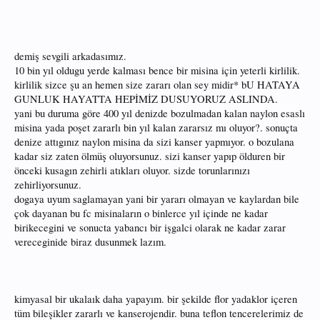
Diğer yandan, florokarbon misina suyu içine almaz, çatlaklar oluşmaz. Bu
sorunlardan yakınanlar FC misina tercih edebilir..
demiş sevgili arkadasımız.
10 bin yıl oldugu yerde kalması bence bir misina için yeterli kirlilik.
kirlilik sizce şu an hemen size zararı olan sey midir* bU HATAYA
GUNLUK HAYATTA HEPİMİZ DUSUYORUZ ASLINDA.
yani bu duruma göre 400 yıl denizde bozulmadan kalan naylon esaslı
misina yada poşet zararlı bin yıl kalan zararsız mı oluyor?. sonuçta
denize attıgınız naylon misina da sizi kanser yapmıyor. o bozulana
kadar siz zaten ölmüş oluyorsunuz. sizi kanser yapıp ölduren bir
önceki kusagın zehirli atıkları oluyor. sizde torunlarınızı
zehirliyorsunuz.
dogaya uyum saglamayan yani bir yararı olmayan ve kaylardan bile
çok dayanan bu fc misinaların o binlerce yıl içinde ne kadar
birikecegini ve sonucta yabancı bir işgalci olarak ne kadar zarar
vereceginide biraz dusunmek lazım.
kimyasal bir ukalaık daha yapayım. bir şekilde flor yadaklor içeren
tüm bileşikler zararlı ve kanserojendir. buna teflon tencerelerimiz de