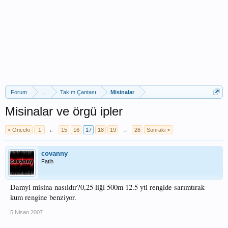
Forum
...
Takım Çantası
Misinalar
Misinalar ve örgü ipler
< Önceki
1
←
15
16
17
18
19
→
26
Sonraki >
covanny
Fatih
Damyl misina nasıldır?0,25 liği 500m 12.5 ytl rengide sarımtırak
kum rengine benziyor.
5 Nisan 2007