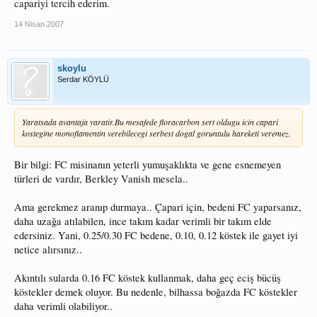
capariyi tercih ederim.
14 Nisan 2007
skoylu
Serdar KÖYLÜ
Yaratsada avantaja yaratir.Bu mesafede floracarbon sert oldugu icin capari
kostegine monoflamentin verebilecegi serbest dogal goruntulu hareketi veremez.
Bir bilgi: FC misinanın yeterli yumuşaklıkta ve gene esnemeyen
türleri de vardır, Berkley Vanish mesela..
Ama gerekmez aranıp durmaya.. Çapari için, bedeni FC yaparsanız,
daha uzağa atılabilen, ince takım kadar verimli bir takım elde
edersiniz. Yani, 0.25/0.30 FC bedene, 0.10, 0.12 köstek ile gayet iyi
netice alırsınız..
Akıntılı sularda 0.16 FC köstek kullanmak, daha geç eciş bücüş
köstekler demek oluyor. Bu nedenle, bilhassa boğazda FC köstekler
daha verimli olabiliyor..