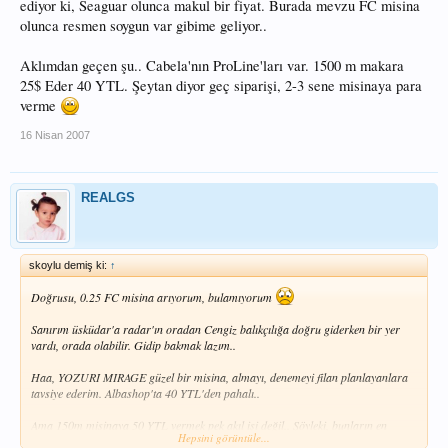
ediyor ki, Seaguar olunca makul bir fiyat. Burada mevzu FC misina
olunca resmen soygun var gibime geliyor..
Aklımdan geçen şu.. Cabela'nın ProLine'ları var. 1500 m makara
25$ Eder 40 YTL. Şeytan diyor geç siparişi, 2-3 sene misinaya para
verme
16 Nisan 2007
REALGS
skoylu demiş ki:
↑
Doğrusu, 0.25 FC misina arıyorum, bulamıyorum
Sanırım üsküdar'a radar'ın oradan Cengiz balıkçılığa doğru giderken bir yer
vardı, orada olabilir. Gidip bakmak lazım..
Haa, YOZURI MIRAGE güzel bir misina, almayı, denemeyi filan planlayanlara
tavsiye ederim. Albashop'ta 40 YTL'den pahalı..
Ama 150m misinaya 50 YTL vermek pek akıl işi değil.. Şöyleki, bunların en
Hepsini görüntüle...
iyilerinden biri P-Line'dir, onun 230m'si 16.30 $ = 23 YTL filan eder.. Gene üst