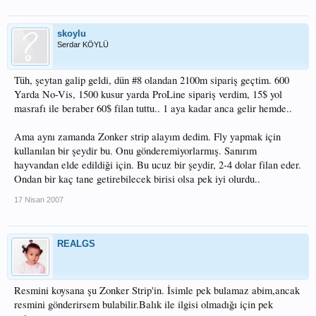
skoylu
Serdar KÖYLÜ
Tüh, şeytan galip geldi, dün #8 olandan 2100m sipariş geçtim. 600
Yarda No-Vis, 1500 kusur yarda ProLine sipariş verdim, 15$ yol
masrafı ile beraber 60$ filan tuttu.. 1 aya kadar anca gelir hemde..
Ama aynı zamanda Zonker strip alayım dedim. Fly yapmak için
kullanılan bir şeydir bu. Onu gönderemiyorlarmış. Sanırım
hayvandan elde edildiği için. Bu ucuz bir şeydir, 2-4 dolar filan eder.
Ondan bir kaç tane getirebilecek birisi olsa pek iyi olurdu..
17 Nisan 2007
REALGS
Resmini koysana şu Zonker Strip'in. İsimle pek bulamaz abim,ancak
resmini gönderirsem bulabilir.Balık ile ilgisi olmadığı için pek