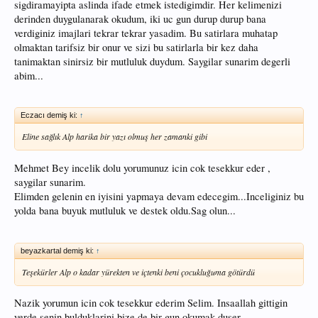
sigdiramayipta aslinda ifade etmek istedigimdir. Her kelimenizi
derinden duygulanarak okudum, iki uc gun durup durup bana
verdiginiz imajlari tekrar tekrar yasadim. Bu satirlara muhatap
olmaktan tarifsiz bir onur ve sizi bu satirlarla bir kez daha
tanimaktan sinirsiz bir mutluluk duydum. Saygilar sunarim degerli
abim...
Eczacı demiş ki:
↑
Eline sağlık Alp harika bir yazı olmuş her zamanki gibi
Mehmet Bey incelik dolu yorumunuz icin cok tesekkur eder ,
saygilar sunarim.
Elimden gelenin en iyisini yapmaya devam edecegim...Inceliginiz bu
yolda bana buyuk mutluluk ve destek oldu.Sag olun...
beyazkartal demiş ki:
↑
Teşekürler Alp o kadar yürekten ve içtenki beni çocukluğuma götürdü
Nazik yorumun icin cok tesekkur ederim Selim. Insaallah gittigin
yerde senin bulduklarini bize de bir gun okumak duser...