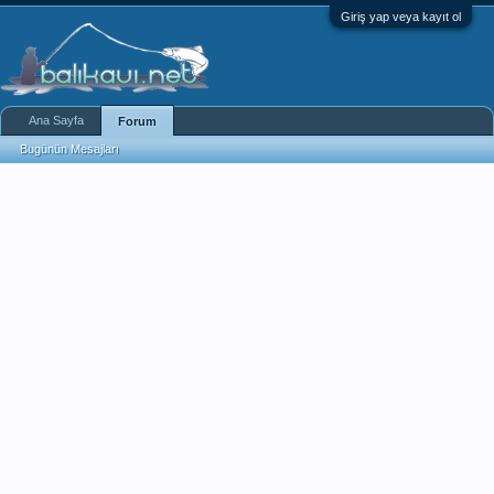
Giriş yap veya kayıt ol
Ana Sayfa
Forum
Bugünün Mesajları