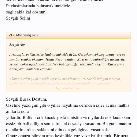
Paylasimlarinda bulusmak umidiyle
saglicakla kal dostum.
Sevgili Selim
ZOLTAN demiş ki:
↑
Sevgili Alp
Arkadaşların fikirlerine katılmamak elde değil. Gerçekten çok hoş olmuş yazı ve
ben bir solukta okudum. Hatta ötesi, yaşadım. Zira senin bahsettiğin tarihlerde,
senden çokta uzakta değil, sadece boğazın diğer yakasında (Aşiyan-Kuruçeşme
arası) aynı haltı ben yiyordum.
Aklıma birden şu fikir geldi. eğer bu arkadaşımız 1975de ilk balığını tuttuysa,
acaba 79,80 ve 81deki lüfer akınlarına denk gelmişmidir. O bahsettiği
Hepsini görüntüle...
canavarlardan tutmuşmudur? Belkide yanyana balık tutmuşuzdurda haberimiz
yoktur
. Ne dersin?
Sevgili Burak Dostum,
Sevgiler
Ozeline yazdigim gibi o yillar hayatima derinden izler acmis muthis
anilarla dolu
yillardir. Balikla cok kucuk yasta tanistim ve o yilarda cok kucukken
essiz bir balikciligin son katresini doyasiya yasadim. Bu gun amacim
o anilarin ardina saklanani elimden geldigince yasatmak.
Omuz omuza bilmem ama kesinlikle yuz yuze balik tuttuk. Bir ucta