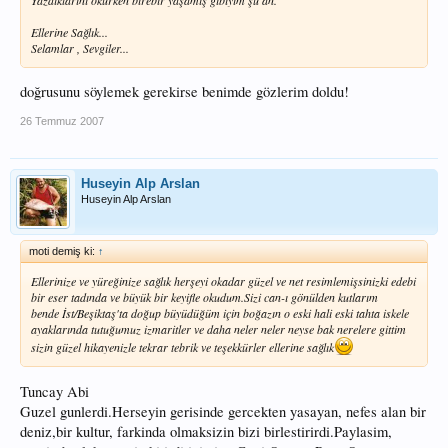
Ellerine Sağlık...
Selamlar , Sevgiler...
doğrusunu söylemek gerekirse benimde gözlerim doldu!
26 Temmuz 2007
Huseyin Alp Arslan
Huseyin Alp Arslan
moti demiş ki:
↑
Ellerinize ve yüreğinize sağlık herşeyi okadar güzel ve net resimlemişsinizki edebi
bir eser tadında ve büyük bir keyifle okudum.Sizi can-ı gönülden kutlarım
bende İst/Beşiktaş'ta doğup büyüdüğüm için boğazın o eski hali eski tahta iskele
ayaklarında tutuğumuz izmaritler ve daha neler neler neyse bak nerelere gittim
sizin güzel hikayenizle tekrar tebrik ve teşekkürler ellerine sağlık
Tuncay Abi
Guzel gunlerdi.Herseyin gerisinde gercekten yasayan, nefes alan bir
deniz,bir kultur, farkinda olmaksizin bizi birlestirirdi.Paylasim,