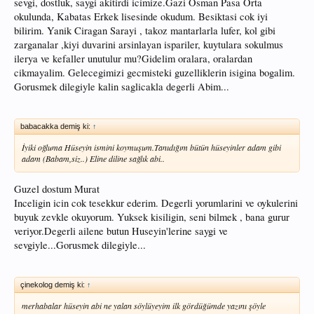
sevgi, dostluk, saygi akitirdi icimize.Gazi Osman Pasa Orta
okulunda, Kabatas Erkek lisesinde okudum. Besiktasi cok iyi
bilirim. Yanik Ciragan Sarayi , takoz mantarlarla lufer, kol gibi
zarganalar ,kiyi duvarini arsinlayan ispariler, kuytulara sokulmus
ilerya ve kefaller unutulur mu?Gidelim oralara, oralardan
cikmayalim. Gelecegimizi gecmisteki guzelliklerin isigina bogalim.
Gorusmek dilegiyle kalin saglicakla degerli Abim...
babacakka demiş ki:
↑
İyiki oğluma Hüseyin ismini koymuşum.Tanıdığım bütün hüseyinler adam gibi
adam (Babam,siz..) Eline diline sağlık abi..
Guzel dostum Murat
Inceligin icin cok tesekkur ederim. Degerli yorumlarini ve oykulerini
buyuk zevkle okuyorum. Yuksek kisiligin, seni bilmek , bana gurur
veriyor.Degerli ailene butun Huseyin'lerine saygi ve
sevgiyle...Gorusmek dilegiyle...
çinekolog demiş ki:
↑
merhabalar hüseyin abi ne yalan söylüyeyim ilk gördüğümde yazını şöyle