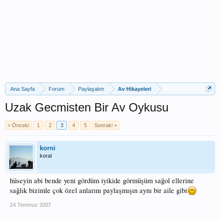
Ana Sayfa
Forum
Paylaşalım
Av Hikayeleri
Uzak Gecmisten Bir Av Oykusu
< Önceki
1
2
3
4
5
Sonraki >
korni
koral
hüseyin abi bende yeni gördüm iyikide görmüşüm sağol ellerine
sağlık bizimle çok özel anlarını paylaşmışın aynı bir aile gibi
24 Temmuz 2007