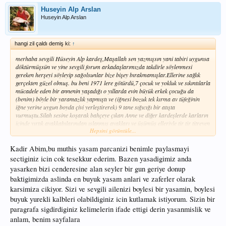
Huseyin Alp Arslan
Huseyin Alp Arslan
hangi zil çaldı demiş ki:
↑
merhaba sevgili Hüseyin Alp kardeş,Maşallah sen yazmışsın yani tabiri uygunsa
döktürmüşsün ve yine sevgili forum arkadaşlarımızda takdirle söylenmesi
gereken herşeyi söyleyip sağolsunlar bize bişey bırakmamışlar.Ellerine sağlık
gerçekten güzel olmuş. bu beni 1971 lere götürdü,7 çocuk ve yokluk ve sıkıntılarla
mücadele eden bir annenin yaşadığı o yıllarda evin büyük erkek çocuğu da
(benim) böyle bir yaramazlık yapmıştı ve (iğnesi bozuk tek kırma av tüfeğinin
iğne yerine uygun boyda çivi yerleştirerek) 9 tane sığıcığı bir atışta
vurmuştu.Silah sesine koşarak bahçeye çıkan Anne ve diğer kardeşlerde karların
içinde yırtık ayakkabılarından ıslanmış ayakları ve üşümüş elleriyle tir tir titreyen
Hepsini görüntüle...
çocuğa aynı şefkat ve minnetle yaklaşmışlardı.Tabiki aylardır kurban
bayramında komşuların verdiği birkaç kilo et ve kelleden başka et girmeyen evde
o akşam sığırcık ve suyunda pilav ile adeta bir ziyafet vardı.Gerçekten o günleri
Kadir Abim,bu muthis yasam parcanizi benimle paylasmayi
tekrar yaşadım senin yazında ve binlerce kez şükrediyorum şimdi ki halimize. o
sectiginiz icin cok tesekkur ederim. Bazen yasadigimiz anda
çocuklar şimdi hepsi iş güç sahibi insanlar ve annemde emekli şimdi. bir kez
yasarken bizi cenderesine alan seyler bir gun geriye donup
daha geçmişe yolculuğa götürüp halimize şükretmemi sağlayan edebi yazından
baktigimizda aslinda en buyuk yasam anlari ve zaferler olarak
ötürü kutlarım seni. Allah razı olsun saygı ve selamlarımla
karsimiza cikiyor. Sizi ve sevgili ailenizi boylesi bir yasamin, boylesi
buyuk yurekli kalbleri olabildiginiz icin kutlamak istiyorum. Sizin bir
paragrafa sigdirdiginiz kelimelerin ifade ettigi derin yasanmislik ve
anlam, benim sayfalara