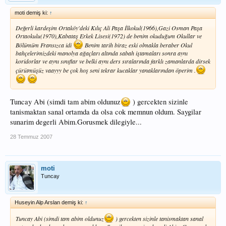
moti demiş ki:
↑
Değerli kardeşim Ortaköy'deki Kılıç Ali Paşa İlkokul(1966),Gazi Osman Paşa
Ortaokulu(1970),Kabataş Erkek Lisesi(1972) de benim okuduğum Okullar ve
Bölümüm Fransızca idi
Benim tarih biraz eski olmakla beraber Okul
bahçelerimizdeki manolya ağaçları altında sabah iştamaları sonra aynı
koridorlar ve aynı sınıflar ve belki aynı ders sıralarında farklı zamanlarda dirsek
çürütmüşüz vaayyy be çok hoş seni tekrar kucaklar yanaklarından öperim .
Tuncay Abi (simdi tam abim oldunuz
) gercekten sizinle
tanismaktan sanal ortamda da olsa cok memnun oldum. Saygilar
sunarim degerli Abim.Gorusmek dilegiyle...
28 Temmuz 2007
moti
Tuncay
Huseyin Alp Arslan demiş ki:
↑
Tuncay Abi (simdi tam abim oldunuz
) gercekten sizinle tanismaktan sanal