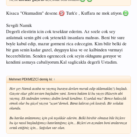
Kisaca "Okumadim" desene.
Turk'e , Kuffara ne mok atiyon.
Sevgili Namik
Degerli elestirin icin cok tesekkur ederim. Az sozle cok sey
anlatmak senin gibi cok yetenekli insanlara mahsus. Beni bir sure
boyle kabul edip, mazur gormeni rica edecegim. Kim bilir belki de
bir gun senin kadar guzel, duyguyu kisa ve oz kalbinden vurmayi
becerebilirim. Senden ogrenecek cok seyin oldugunu goruyor ve
kendimi asmaya cabaliyorum.Kal saglicakla degerli Ustadim.
Mehmet PEKMEZCİ demiş ki:
↑
Her şey Namık acaba ne yazmış buraya derken merak edip tıklamakla(!) başladı.
Gazete okur gibi tersten başladım yani. Sonra baktım ki bu yazıyı Hüseyin abi
yazmış. Eh tadından yenmez dedim kendi kendime. Uzunluk mu? Bence haksızlık
etmek olur bu güzel yazıya "uzun"demek. Bana kalırsa çok kısaydı. Bir solukta
okundu.
Bu harika anlatımınız için çok teşekkür ederim. Belki birebir olmasa bile bizlere
bu işe nasıl başladığımızı hatırlattığınız için... Bizleri en azından beni anılarınıza
ortak ettiğiniz için... Sağolun var olun.