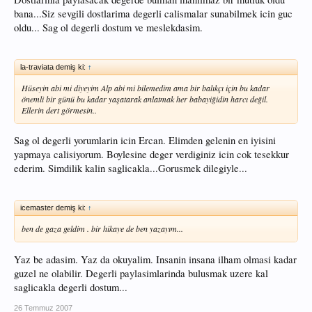
bana...Siz sevgili dostlarima degerli calismalar sunabilmek icin guc
oldu... Sag ol degerli dostum ve meslekdasim.
la-traviata demiş ki:
↑
Hüseyin abi mi diyeyim Alp abi mi bilemedim ama bir balıkçı için bu kadar
önemli bir günü bu kadar yaşatarak anlatmak her babayiğidin harcı değil.
Ellerin dert görmesin..
Sag ol degerli yorumlarin icin Ercan. Elimden gelenin en iyisini
yapmaya calisiyorum. Boylesine deger verdiginiz icin cok tesekkur
ederim. Simdilik kalin saglicakla...Gorusmek dilegiyle...
icemaster demiş ki:
↑
ben de gaza geldim . bir hikaye de ben yazayım...
Yaz be adasim. Yaz da okuyalim. Insanin insana ilham olmasi kadar
guzel ne olabilir. Degerli paylasimlarinda bulusmak uzere kal
saglicakla degerli dostum...
26 Temmuz 2007