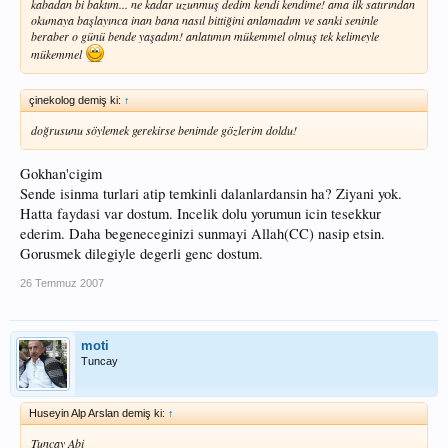
kabadan bi baktım... ne kadar uzunmuş dedim kendi kendime! ama ilk satırından
okumaya başlayınca inan bana nasıl bittiğini anlamadım ve sanki seninle
beraber o günü bende yaşadım! anlatımın mükemmel olmuş tek kelimeyle
mükemmel
çinekolog demiş ki:
↑
doğrusunu söylemek gerekirse benimde gözlerim doldu!
Gokhan'cigim
Sende isinma turlari atip temkinli dalanlardansin ha? Ziyani yok.
Hatta faydasi var dostum. Incelik dolu yorumun icin tesekkur
ederim. Daha begeneceginizi sunmayi Allah(CC) nasip etsin.
Gorusmek dilegiyle degerli genc dostum.
26 Temmuz 2007
moti
Tuncay
Huseyin Alp Arslan demiş ki:
↑
Tuncay Abi