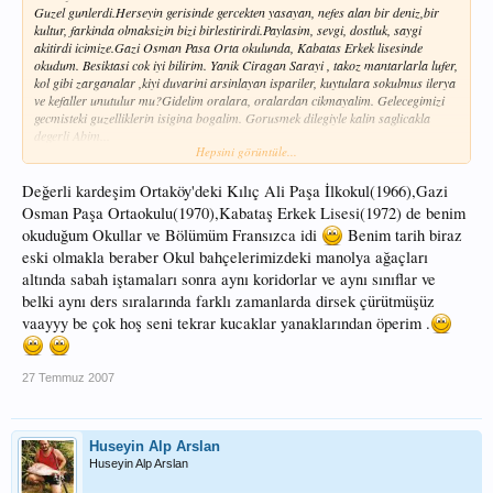
Guzel gunlerdi.Herseyin gerisinde gercekten yasayan, nefes alan bir deniz,bir
kultur, farkinda olmaksizin bizi birlestirirdi.Paylasim, sevgi, dostluk, saygi
akitirdi icimize.Gazi Osman Pasa Orta okulunda, Kabatas Erkek lisesinde
okudum. Besiktasi cok iyi bilirim. Yanik Ciragan Sarayi , takoz mantarlarla lufer,
kol gibi zarganalar ,kiyi duvarini arsinlayan ispariler, kuytulara sokulmus ilerya
ve kefaller unutulur mu?Gidelim oralara, oralardan cikmayalim. Gelecegimizi
gecmisteki guzelliklerin isigina bogalim. Gorusmek dilegiyle kalin saglicakla
degerli Abim...
Hepsini görüntüle...
.
Değerli kardeşim Ortaköy'deki Kılıç Ali Paşa İlkokul(1966),Gazi
Osman Paşa Ortaokulu(1970),Kabataş Erkek Lisesi(1972) de benim
okuduğum Okullar ve Bölümüm Fransızca idi
Benim tarih biraz
eski olmakla beraber Okul bahçelerimizdeki manolya ağaçları
altında sabah iştamaları sonra aynı koridorlar ve aynı sınıflar ve
belki aynı ders sıralarında farklı zamanlarda dirsek çürütmüşüz
vaayyy be çok hoş seni tekrar kucaklar yanaklarından öperim .
27 Temmuz 2007
Huseyin Alp Arslan
Huseyin Alp Arslan