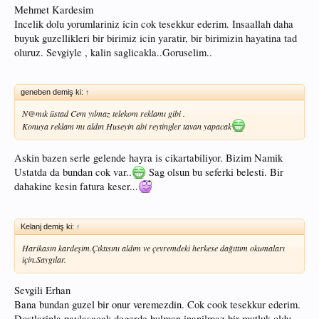
Mehmet Kardesim
Incelik dolu yorumlariniz icin cok tesekkur ederim. Insaallah daha
buyuk guzellikleri bir birimiz icin yaratir, bir birimizin hayatina tad
oluruz. Sevgiyle , kalin saglicakla..Goruselim..
geneben demiş ki:
↑
N@mık üstad Cem yılmaz telekom reklamı gibi .
Konuya reklam mı aldın Huseyin abi reytingler tavan yapacak
Askin bazen serle gelende hayra is cikartabiliyor. Bizim Namik
Ustatda da bundan cok var..
Sag olsun bu seferki belesti. Bir
dahakine kesin fatura keser...
Kelanj demiş ki:
↑
Harikasın kardeşim.Çıktısını aldım ve çevremdeki herkese dağıttım okumaları
için.Saygılar.
Sevgili Erhan
Bana bundan guzel bir onur veremezdin. Cok cook tesekkur ederim.
Dostlarinla paylasacak degerde bulman inanilmaz bir mutluk oldu