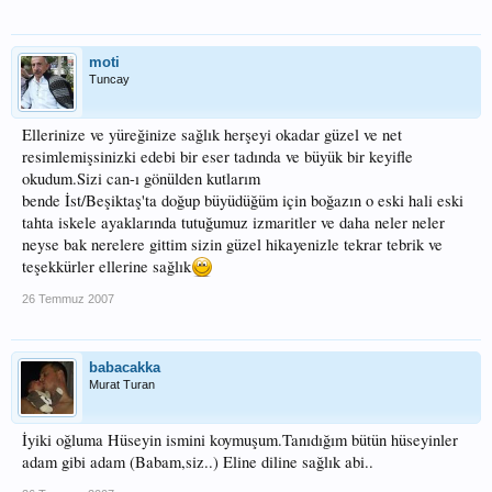
moti
Tuncay
Ellerinize ve yüreğinize sağlık herşeyi okadar güzel ve net
resimlemişsinizki edebi bir eser tadında ve büyük bir keyifle
okudum.Sizi can-ı gönülden kutlarım
bende İst/Beşiktaş'ta doğup büyüdüğüm için boğazın o eski hali eski
tahta iskele ayaklarında tutuğumuz izmaritler ve daha neler neler
neyse bak nerelere gittim sizin güzel hikayenizle tekrar tebrik ve
teşekkürler ellerine sağlık
26 Temmuz 2007
babacakka
Murat Turan
İyiki oğluma Hüseyin ismini koymuşum.Tanıdığım bütün hüseyinler
adam gibi adam (Babam,siz..) Eline diline sağlık abi..