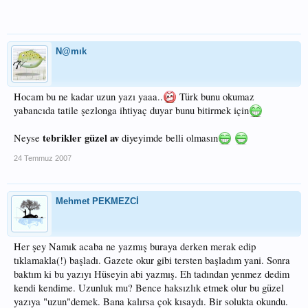
N@mık
Hocam bu ne kadar uzun yazı yaaa..
Türk bunu okumaz
yabancıda tatile şezlonga ihtiyaç duyar bunu bitirmek için
tebrikler güzel av
Neyse
diyeyimde belli olmasın
24 Temmuz 2007
Mehmet PEKMEZCİ
Her şey Namık acaba ne yazmış buraya derken merak edip
tıklamakla(!) başladı. Gazete okur gibi tersten başladım yani. Sonra
baktım ki bu yazıyı Hüseyin abi yazmış. Eh tadından yenmez dedim
kendi kendime. Uzunluk mu? Bence haksızlık etmek olur bu güzel
yazıya "uzun"demek. Bana kalırsa çok kısaydı. Bir solukta okundu.