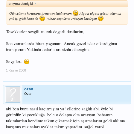
smyrna demiş ki:
↑
Güncelleme konusuna tamamen katılıyorum
Akşam akşam tekrar okumak
çok iyi geldi bana da
Tekrar sağolasın Hüseyin kardeşim
Tesekkurler sevgili ve cok degerli dostlarim,
Son zamanlarda biraz yogunum. Ancak guzel isler cikardigima
inaniyorum.Yakinda onlarla aranizda olacagim.
Sevgiler...
1 Kasım 2008
ozan
Ozan
abi ben bunu nasıl kaçırmışım ya! ellerine sağlık abi. öyle bi
götürdün ki çocukluğa. hele o dolapta olta arayışın. babamın
takımlardan kendime takım çıkarmak için aşırmalarım geldi aklıma.
karışmış misinaları ayıklar takım yapardım. sağol varol