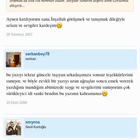
ortamda da olsa cok memnun oldum. Saygilar sunarim degerli Abim.Gorusmek
dilegiyle...
Aynen katılıyorum sana.İnşallah görüşmek ve tanışmak dileğiyle
selam ve sevgiler kardeşim
28 Temmuz 2007
serkanbey78
serkan
bu yazıyı tekrar güncele taşıyan arkadaşımıza sonsuz teşekkürlerimi
sunuyor, ve böyle zevkli bir yazıyı uzun uğraşlar soncu emek vererek
yazdığına inandığım abimizede saygı ve sevgilerimi sunuyorum çok
sürükleyici idi sanki bendim bu yazının kahramanııı
19 Ekim 2008
smyrna
Sevil Kurtoğlu