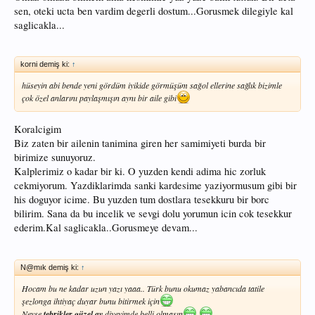
sen, oteki ucta ben vardim degerli dostum...Gorusmek dilegiyle kal
saglicakla...
korni demiş ki:
↑
hüseyin abi bende yeni gördüm iyikide görmüşüm sağol ellerine sağlık bizimle
çok özel anlarını paylaşmışın aynı bir aile gibi
Koralcigim
Biz zaten bir ailenin tanimina giren her samimiyeti burda bir
birimize sunuyoruz.
Kalplerimiz o kadar bir ki. O yuzden kendi adima hic zorluk
cekmiyorum. Yazdiklarimda sanki kardesime yaziyormusum gibi bir
his doguyor icime. Bu yuzden tum dostlara tesekkuru bir borc
bilirim. Sana da bu incelik ve sevgi dolu yorumun icin cok tesekkur
ederim.Kal saglicakla..Gorusmeye devam...
N@mık demiş ki:
↑
Hocam bu ne kadar uzun yazı yaaa.. Türk bunu okumaz yabancıda tatile
şezlonga ihtiyaç duyar bunu bitirmek için
Neyse
tebrikler güzel av
diyeyimde belli olmasın