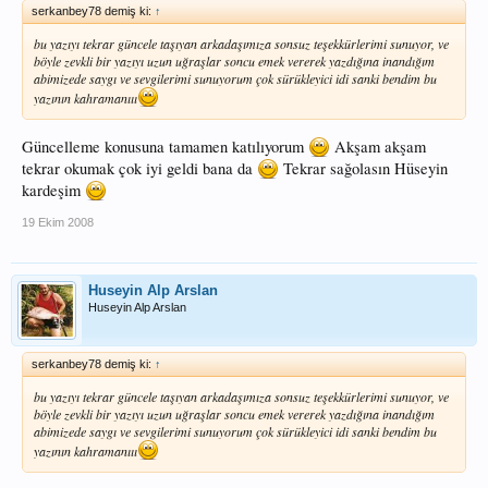
serkanbey78 demiş ki:
↑
bu yazıyı tekrar güncele taşıyan arkadaşımıza sonsuz teşekkürlerimi sunuyor, ve
böyle zevkli bir yazıyı uzun uğraşlar soncu emek vererek yazdığına inandığım
abimizede saygı ve sevgilerimi sunuyorum çok sürükleyici idi sanki bendim bu
yazının kahramanııı
Güncelleme konusuna tamamen katılıyorum
Akşam akşam
tekrar okumak çok iyi geldi bana da
Tekrar sağolasın Hüseyin
kardeşim
19 Ekim 2008
Huseyin Alp Arslan
Huseyin Alp Arslan
serkanbey78 demiş ki:
↑
bu yazıyı tekrar güncele taşıyan arkadaşımıza sonsuz teşekkürlerimi sunuyor, ve
böyle zevkli bir yazıyı uzun uğraşlar soncu emek vererek yazdığına inandığım
abimizede saygı ve sevgilerimi sunuyorum çok sürükleyici idi sanki bendim bu
yazının kahramanııı