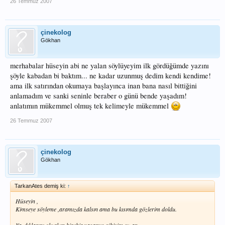
26 Temmuz 2007
çinekolog
Gökhan
merhabalar hüseyin abi ne yalan söylüyeyim ilk gördüğümde yazını
şöyle kabadan bi baktım... ne kadar uzunmuş dedim kendi kendime!
ama ilk satırından okumaya başlayınca inan bana nasıl bittiğini
anlamadım ve sanki seninle beraber o günü bende yaşadım!
anlatımın mükemmel olmuş tek kelimeyle mükemmel
26 Temmuz 2007
çinekolog
Gökhan
TarkanAtes demiş ki:
↑
Hüseyin ,
Kimseye söyleme ,aramızda kalsın ama bu kısımda gözlerim doldu.
Yazdıklarını okurken birebir yaşamış gibiyim şu an.